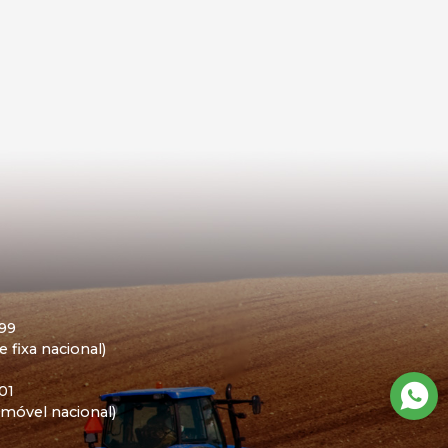
399
 fixa nacional)
01
móvel nacional)