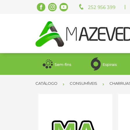
|
252 956 399
Sem-fins
Espirais
CATÁLOGO
CONSUMÍVEIS
CHARRUA