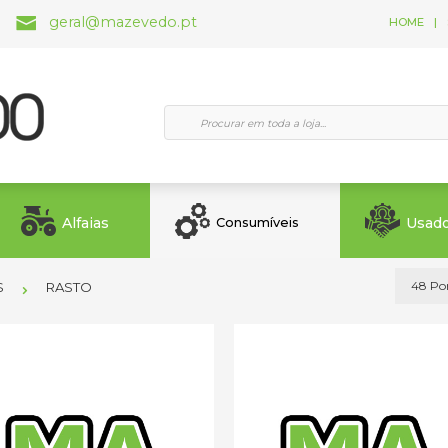
geral@mazevedo.pt
HOME
|
Alfaias
Usad
Consumíveis
S
RASTO